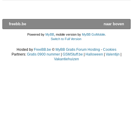
freebb.be
naar boven
Powered by
MyBB
, mobile version by
MyBB GoMobile
.
Switch to Full Version
Hosted by
FreeBB.be
©
MyBB Gratis Forum Hosting
-
Cookies
Partners:
Gratis 0900 nummer
|
GSMStuff.be
|
Halloween
|
Valentijn
|
Vakantiehuizen