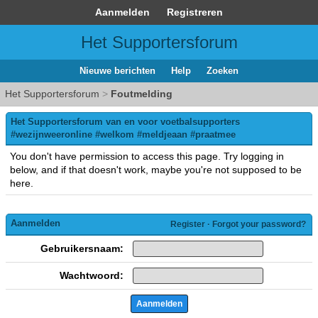
Aanmelden
Registreren
Het Supportersforum
Nieuwe berichten
Help
Zoeken
Het Supportersforum
>
Foutmelding
Het Supportersforum van en voor voetbalsupporters
#wezijnweeronline #welkom #meldjeaan #praatmee
You don't have permission to access this page. Try logging in
below, and if that doesn't work, maybe you're not supposed to be
here.
Aanmelden
Register
·
Forgot your password?
Gebruikersnaam:
Wachtwoord: