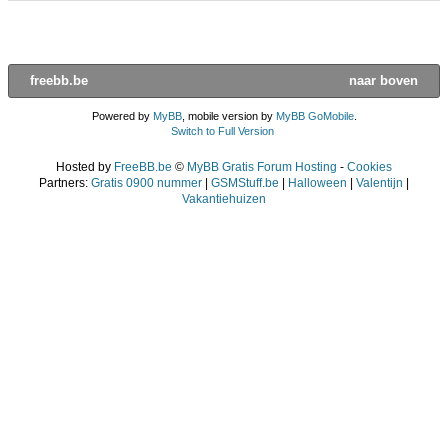
freebb.be
naar boven
Powered by
MyBB
, mobile version by
MyBB GoMobile
.
Switch to Full Version
Hosted by
FreeBB.be
©
MyBB Gratis Forum Hosting
-
Cookies
Partners:
Gratis 0900 nummer
|
GSMStuff.be
|
Halloween
|
Valentijn
|
Vakantiehuizen