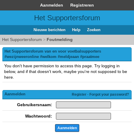
Aanmelden
Registreren
Het Supportersforum
Nieuwe berichten
Help
Zoeken
Het Supportersforum
>
Foutmelding
Het Supportersforum van en voor voetbalsupporters
#wezijnweeronline #welkom #meldjeaan #praatmee
You don't have permission to access this page. Try logging in
below, and if that doesn't work, maybe you're not supposed to be
here.
Aanmelden
Register
·
Forgot your password?
Gebruikersnaam:
Wachtwoord: