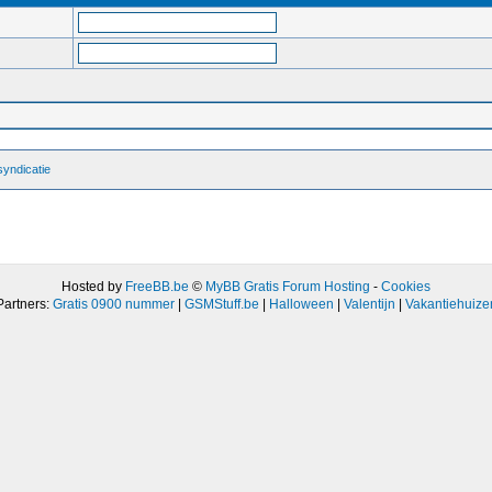
yndicatie
Hosted by
FreeBB.be
©
MyBB Gratis Forum Hosting
-
Cookies
Partners:
Gratis 0900 nummer
|
GSMStuff.be
|
Halloween
|
Valentijn
|
Vakantiehuize