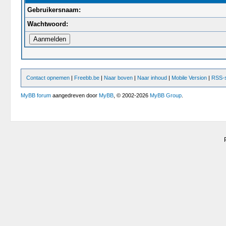
Gebruikersnaam:
Wachtwoord:
Contact opnemen
|
Freebb.be
|
Naar boven
|
Naar inhoud
|
Mobile Version
|
RSS-s
MyBB forum
aangedreven door
MyBB
, © 2002-2026
MyBB Group
.