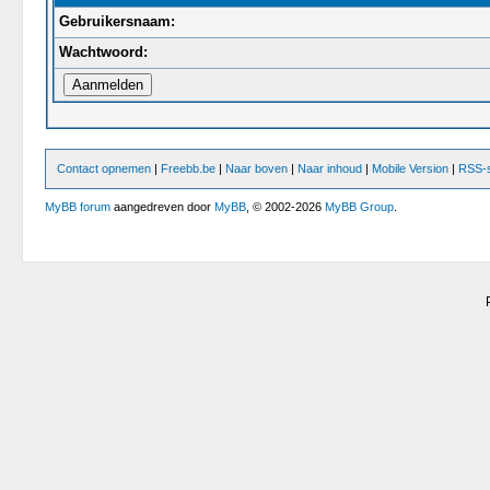
Gebruikersnaam:
Wachtwoord:
Contact opnemen
|
Freebb.be
|
Naar boven
|
Naar inhoud
|
Mobile Version
|
RSS-s
MyBB forum
aangedreven door
MyBB
, © 2002-2026
MyBB Group
.