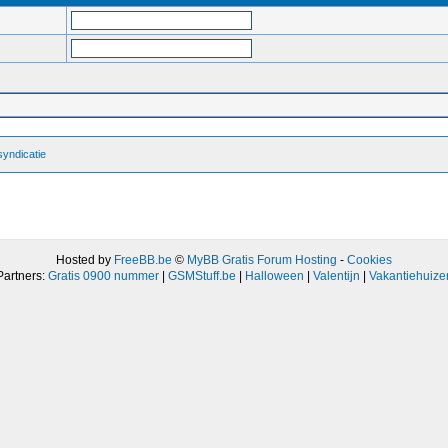
yndicatie
Hosted by
FreeBB.be
©
MyBB Gratis Forum Hosting
-
Cookies
Partners:
Gratis 0900 nummer
|
GSMStuff.be
|
Halloween
|
Valentijn
|
Vakantiehuize