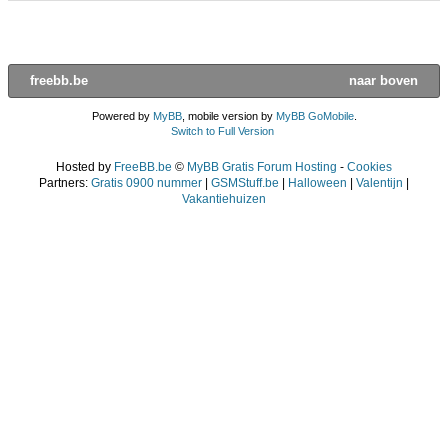
freebb.be
naar boven
Powered by
MyBB
, mobile version by
MyBB GoMobile
.
Switch to Full Version
Hosted by
FreeBB.be
©
MyBB Gratis Forum Hosting
-
Cookies
Partners:
Gratis 0900 nummer
|
GSMStuff.be
|
Halloween
|
Valentijn
|
Vakantiehuizen