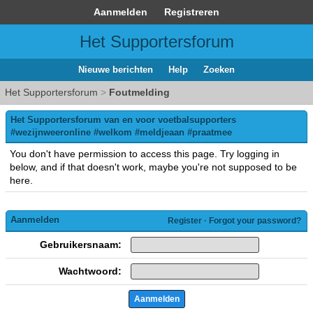
Aanmelden
Registreren
Het Supportersforum
Nieuwe berichten
Help
Zoeken
Het Supportersforum
>
Foutmelding
Het Supportersforum van en voor voetbalsupporters
#wezijnweeronline #welkom #meldjeaan #praatmee
You don't have permission to access this page. Try logging in
below, and if that doesn't work, maybe you're not supposed to be
here.
Aanmelden
Register
·
Forgot your password?
Gebruikersnaam:
Wachtwoord: