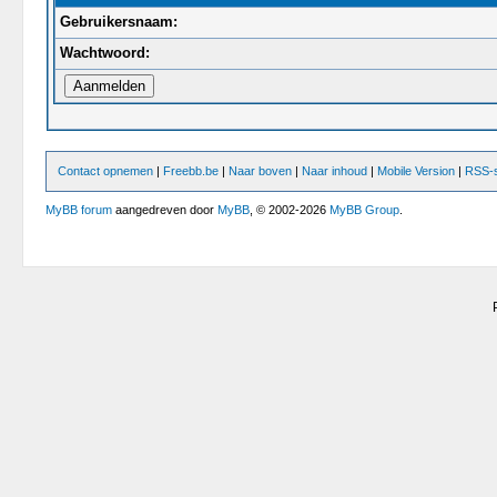
Gebruikersnaam:
Wachtwoord:
Contact opnemen
|
Freebb.be
|
Naar boven
|
Naar inhoud
|
Mobile Version
|
RSS-s
MyBB forum
aangedreven door
MyBB
, © 2002-2026
MyBB Group
.