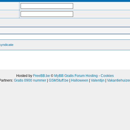
yndicatie
Hosted by
FreeBB.be
©
MyBB Gratis Forum Hosting
-
Cookies
Partners:
Gratis 0900 nummer
|
GSMStuff.be
|
Halloween
|
Valentijn
|
Vakantiehuize